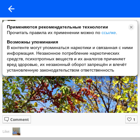
Haci
Применяются рекомендательные технологии
added a photo
Прочитать правила их применении можно по
ссылке
.
03 Nov в 14:35
Возможны упоминания
В контенте могут упоминаться наркотики и связанная с ними
информация. Незаконное потребление наркотических
средств, психотропных веществ и их аналогов причиняет
вред здоровью, их незаконный оборот запрещён и влечёт
установленную законодательством ответственность
Comment
Like: