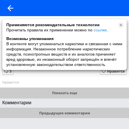
Применяются рекомендательные технологии
Прочитать правила их применении можно по
ссылке
.
Возможны упоминания
В контенте могут упоминаться наркотики и связанная с ними
Ирина
информация. Незаконное потребление наркотических
добавила видео
средств, психотропных веществ и их аналогов причиняет
20.07.2011
вред здоровью, их незаконный оборот запрещён и влечёт
Изображение 096.MOV
установленную законодательством ответственность
Нравится
Нравится:
Показать еще
Комментарии
Предыдущие комментарии