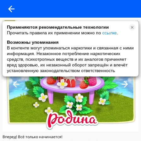
Таня
Применяются рекомендательные технологии
added a photo
Прочитать правила их применении можно по
ссылке
.
19 Dec в 19:30
Возможны упоминания
В контенте могут упоминаться наркотики и связанная с ними
информация. Незаконное потребление наркотических
средств, психотропных веществ и их аналогов причиняет
вред здоровью, их незаконный оборот запрещён и влечёт
установленную законодательством ответственность
Вперед! Всё только начинается!