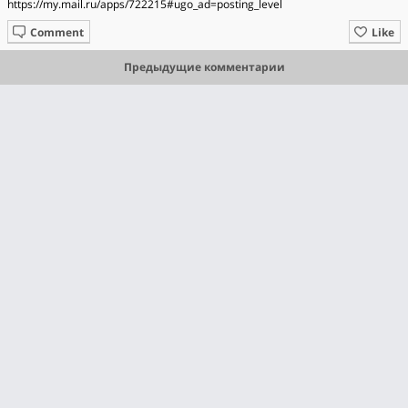
https://my.mail.ru/apps/722215#ugo_ad=posting_level
Comment
Like
Предыдущие комментарии