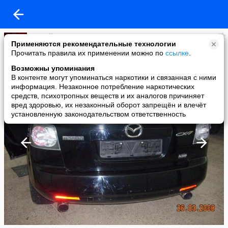
Сергей Пахомов
Применяются рекомендательные технологии
added a photo
Прочитать правила их применении можно по
ссылке
.
26 Mar в 23:27
Возможны упоминания
В контенте могут упоминаться наркотики и связанная с ними
информация. Незаконное потребление наркотических
средств, психотропных веществ и их аналогов причиняет
вред здоровью, их незаконный оборот запрещён и влечёт
установленную законодательством ответственность