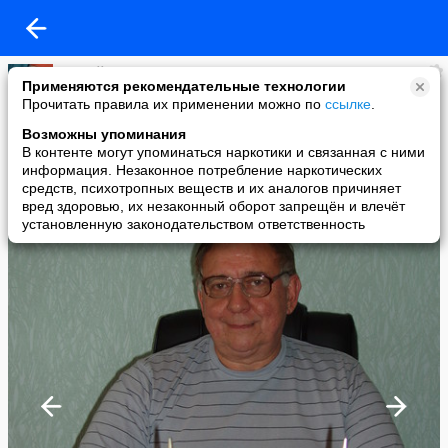
Сергей Пузаков
Применяются рекомендательные технологии
added a photo
Прочитать правила их применении можно по
ссылке
.
23 Oct в 21:09
Возможны упоминания
В контенте могут упоминаться наркотики и связанная с ними
информация. Незаконное потребление наркотических
средств, психотропных веществ и их аналогов причиняет
вред здоровью, их незаконный оборот запрещён и влечёт
установленную законодательством ответственность