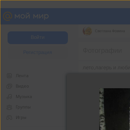
Светлана Фомина
Войти
Фотографии
Регистрация
лето,лагерь и люб
Лента
коменты плиз=)
Видео
Музыка
Группы
Игры