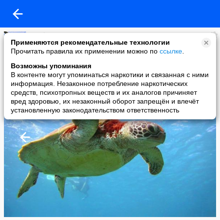
Loveless
Применяются рекомендательные технологии
added a photo
Прочитать правила их применении можно по
ссылке
.
24 May в 09:27
Возможны упоминания
В контенте могут упоминаться наркотики и связанная с ними
информация. Незаконное потребление наркотических
средств, психотропных веществ и их аналогов причиняет
вред здоровью, их незаконный оборот запрещён и влечёт
установленную законодательством ответственность