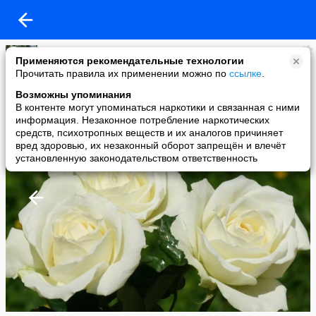
Раиса Остапчук
Применяются рекомендательные технологии
added a photo
Прочитать правила их применении можно по
ссылке
.
20 Jan в 20:49
Возможны упоминания
В контенте могут упоминаться наркотики и связанная с ними
информация. Незаконное потребление наркотических
средств, психотропных веществ и их аналогов причиняет
вред здоровью, их незаконный оборот запрещён и влечёт
установленную законодательством ответственность