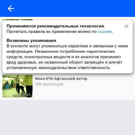
Бесты
Применяются рекомендательные технологии
105 просмотров
Прочитать правила их применении можно по
ссылке
.
2:21
Возможны упоминания
В контенте могут упоминаться наркотики и связанная с ними
САС Балтикшоу
информация. Незаконное потребление наркотических
173 просмотра
средств, психотропных веществ и их аналогов причиняет
вред здоровью, их незаконный оборот запрещён и влечёт
установленную законодательством ответственность
10:39
Моно КЧК Афганский ветер
338 просмотров
17:42