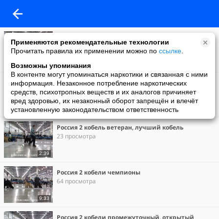
Россия 2 сука ветеран, лучший ветеран, лпп
Применяются рекомендательные технологии
32 просмотра
Прочитать правила их применении можно по
ссылке
.
3:37
Возможны упоминания
В контенте могут упоминаться наркотики и связанная с ними
Россия 2 суки чемпионы
информация. Незаконное потребление наркотических
38 просмотров
средств, психотропных веществ и их аналогов причиняет
вред здоровью, их незаконный оборот запрещён и влечёт
установленную законодательством ответственность
7:26
Россия 2 кобель ветеран, лучший кобель
23 просмотра
2:39
Россия 2 кобели чемпионы
64 просмотра
9:33
Россия 2 кобели промежуточный, открытый