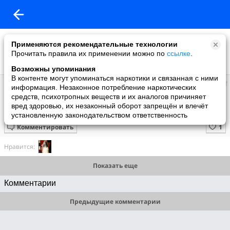
Применяются рекомендательные технологии
Прочитать правила их применении можно по
ссылке
.
Возможны упоминания
В контенте могут упоминаться наркотики и связанная с ними
Рокси
информация. Незаконное потребление наркотических
добавила видео
средств, психотропных веществ и их аналогов причиняет
07.05.2012
вред здоровью, их незаконный оборот запрещён и влечёт
Моно кобели
установленную законодательством ответственность
Комментировать
Нравится:
Показать еще
Комментарии
Предыдущие комментарии