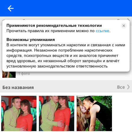
Все
Фотоальбомы
Применяются рекомендательные технологии
Прочитать правила их применении можно по
ссылке
.
Фото со мной
69 фото
Возможны упоминания
В контенте могут упоминаться наркотики и связанная с ними
Что нового
информация. Незаконное потребление наркотических
19 фото
средств, психотропных веществ и их аналогов причиняет
вред здоровью, их незаконный оборот запрещён и влечёт
установленную законодательством ответственность
Фон на обложку
1 фото
Все
Без названия