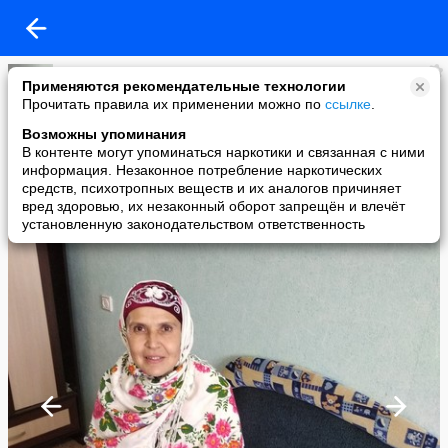
Разалия Тимирова
Применяются рекомендательные технологии
added a photo
Прочитать правила их применении можно по
ссылке
.
21 Oct в 16:12
Возможны упоминания
В контенте могут упоминаться наркотики и связанная с ними
информация. Незаконное потребление наркотических
средств, психотропных веществ и их аналогов причиняет
вред здоровью, их незаконный оборот запрещён и влечёт
установленную законодательством ответственность