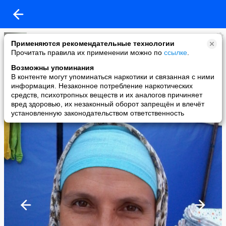
Разалия Тимирова
Применяются рекомендательные технологии
added a photo
Прочитать правила их применении можно по
ссылке
.
28 Sep в 10:41
Возможны упоминания
В контенте могут упоминаться наркотики и связанная с ними
информация. Незаконное потребление наркотических
средств, психотропных веществ и их аналогов причиняет
вред здоровью, их незаконный оборот запрещён и влечёт
установленную законодательством ответственность