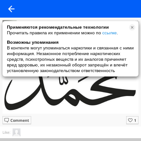
Разалия Тимирова
Применяются рекомендательные технологии
added a photo
Прочитать правила их применении можно по
ссылке
.
10 Mar в 13:22
Возможны упоминания
В контенте могут упоминаться наркотики и связанная с ними
информация. Незаконное потребление наркотических
средств, психотропных веществ и их аналогов причиняет
вред здоровью, их незаконный оборот запрещён и влечёт
установленную законодательством ответственность
Comment
Like: