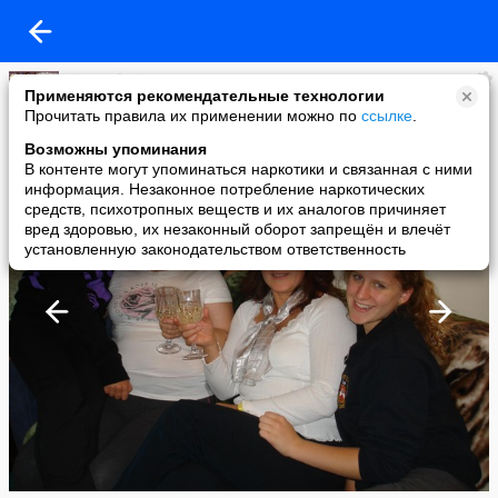
Rita Bodorin
Применяются рекомендательные технологии
added a photo
Прочитать правила их применении можно по
ссылке
.
04 Oct в 04:52
Возможны упоминания
В контенте могут упоминаться наркотики и связанная с ними
информация. Незаконное потребление наркотических
средств, психотропных веществ и их аналогов причиняет
вред здоровью, их незаконный оборот запрещён и влечёт
установленную законодательством ответственность