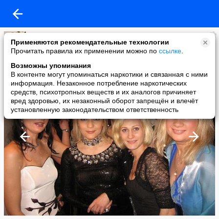
Елена Сысосева(Ерохина)
Применяются рекомендательные технологии
added a photo
Прочитать правила их применении можно по
ссылке
.
14 Jan в 13:48
Возможны упоминания
В контенте могут упоминаться наркотики и связанная с ними
информация. Незаконное потребление наркотических
средств, психотропных веществ и их аналогов причиняет
вред здоровью, их незаконный оборот запрещён и влечёт
установленную законодательством ответственность