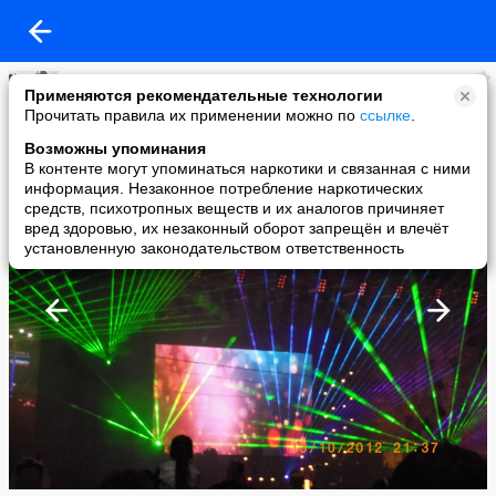
(спортивная газета)
Применяются рекомендательные технологии
added a photo
Прочитать правила их применении можно по
ссылке
.
14 Oct в 02:07
Возможны упоминания
В контенте могут упоминаться наркотики и связанная с ними
информация. Незаконное потребление наркотических
средств, психотропных веществ и их аналогов причиняет
вред здоровью, их незаконный оборот запрещён и влечёт
установленную законодательством ответственность