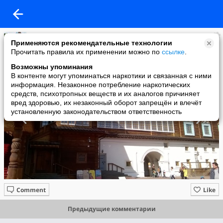
(спортивная газета)
Применяются рекомендательные технологии
added a photo
Прочитать правила их применении можно по
ссылке
.
05 Oct в 00:25
Возможны упоминания
В контенте могут упоминаться наркотики и связанная с ними
информация. Незаконное потребление наркотических
средств, психотропных веществ и их аналогов причиняет
вред здоровью, их незаконный оборот запрещён и влечёт
установленную законодательством ответственность
Comment
Like
Предыдущие комментарии