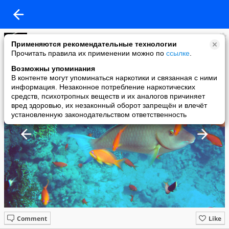
Lena V
Применяются рекомендательные технологии
added a photo
Прочитать правила их применении можно по
ссылке
.
17 Nov в 18:55
Возможны упоминания
В контенте могут упоминаться наркотики и связанная с ними
информация. Незаконное потребление наркотических
средств, психотропных веществ и их аналогов причиняет
вред здоровью, их незаконный оборот запрещён и влечёт
установленную законодательством ответственность
Comment
Like