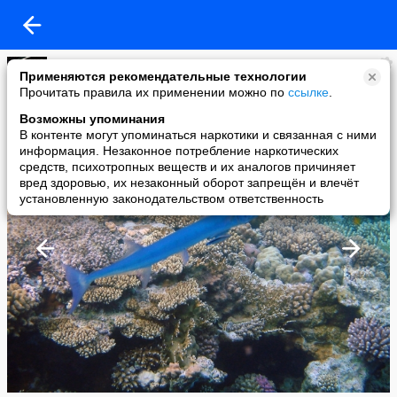
Lena V
Применяются рекомендательные технологии
added a photo
Прочитать правила их применении можно по
ссылке
.
17 Nov в 19:20
Возможны упоминания
В контенте могут упоминаться наркотики и связанная с ними
информация. Незаконное потребление наркотических
средств, психотропных веществ и их аналогов причиняет
вред здоровью, их незаконный оборот запрещён и влечёт
установленную законодательством ответственность