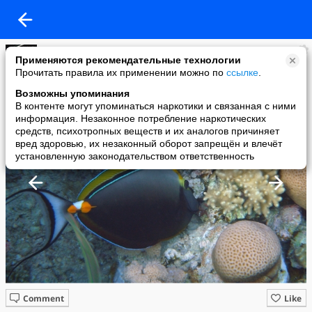
Lena V
Применяются рекомендательные технологии
added a photo
Прочитать правила их применении можно по
ссылке
.
17 Nov в 19:20
Возможны упоминания
В контенте могут упоминаться наркотики и связанная с ними
информация. Незаконное потребление наркотических
средств, психотропных веществ и их аналогов причиняет
вред здоровью, их незаконный оборот запрещён и влечёт
установленную законодательством ответственность
Comment
Like