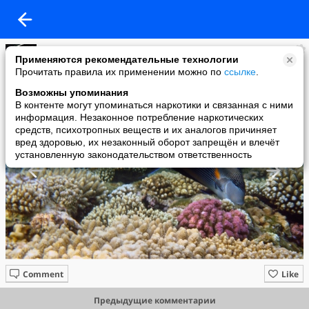
Lena V
Применяются рекомендательные технологии
added a photo
Прочитать правила их применении можно по
ссылке
.
17 Nov в 19:23
Возможны упоминания
В контенте могут упоминаться наркотики и связанная с ними
информация. Незаконное потребление наркотических
средств, психотропных веществ и их аналогов причиняет
вред здоровью, их незаконный оборот запрещён и влечёт
установленную законодательством ответственность
Comment
Like
Предыдущие комментарии