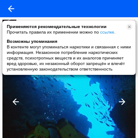
Lena V
Применяются рекомендательные технологии
added a photo
Прочитать правила их применении можно по
ссылке
.
17 Nov в 19:39
Возможны упоминания
В контенте могут упоминаться наркотики и связанная с ними
информация. Незаконное потребление наркотических
средств, психотропных веществ и их аналогов причиняет
вред здоровью, их незаконный оборот запрещён и влечёт
установленную законодательством ответственность