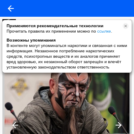
Lena V
Применяются рекомендательные технологии
added a photo
Прочитать правила их применении можно по
ссылке
.
22 Jun в 01:06
Возможны упоминания
В контенте могут упоминаться наркотики и связанная с ними
информация. Незаконное потребление наркотических
средств, психотропных веществ и их аналогов причиняет
вред здоровью, их незаконный оборот запрещён и влечёт
установленную законодательством ответственность