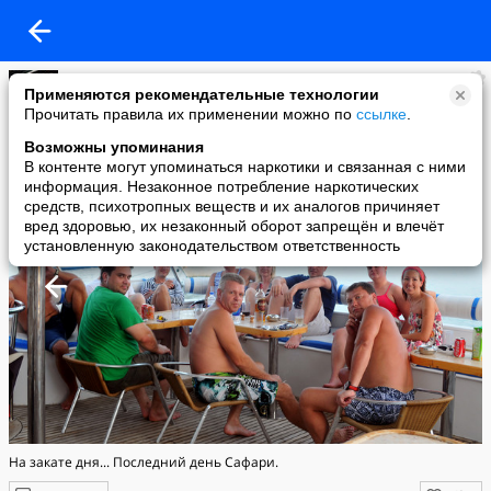
Lena V
Применяются рекомендательные технологии
added a photo
Прочитать правила их применении можно по
ссылке
.
11 Nov в 01:58
Возможны упоминания
В контенте могут упоминаться наркотики и связанная с ними
информация. Незаконное потребление наркотических
средств, психотропных веществ и их аналогов причиняет
вред здоровью, их незаконный оборот запрещён и влечёт
установленную законодательством ответственность
На закате дня... Последний день Сафари.