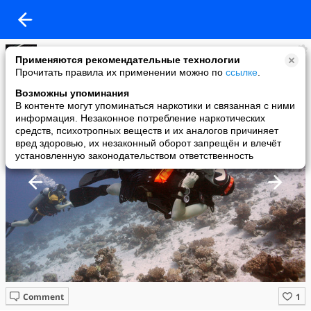
Lena V
Применяются рекомендательные технологии
added a photo
Прочитать правила их применении можно по
ссылке
.
11 Nov в 02:07
Возможны упоминания
В контенте могут упоминаться наркотики и связанная с ними
информация. Незаконное потребление наркотических
средств, психотропных веществ и их аналогов причиняет
вред здоровью, их незаконный оборот запрещён и влечёт
установленную законодательством ответственность
Comment