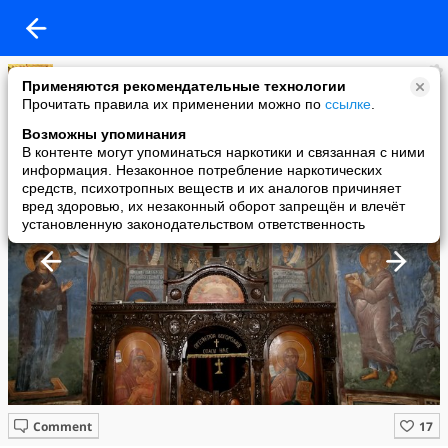
Паломничество"Просветитель"
Применяются рекомендательные технологии
added a photo
Прочитать правила их применении можно по
ссылке
.
04 May в 02:52
Возможны упоминания
В контенте могут упоминаться наркотики и связанная с ними
информация. Незаконное потребление наркотических
средств, психотропных веществ и их аналогов причиняет
вред здоровью, их незаконный оборот запрещён и влечёт
установленную законодательством ответственность
Comment