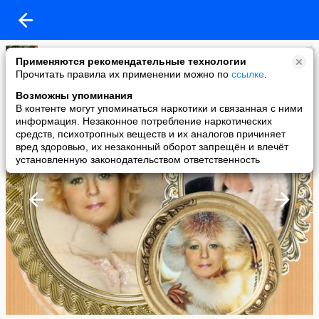
ЖЕМЧУЖИНКА
Применяются рекомендательные технологии
added a photo
Прочитать правила их применении можно по
ссылке
.
22 Jan в 22:35
Возможны упоминания
В контенте могут упоминаться наркотики и связанная с ними
информация. Незаконное потребление наркотических
средств, психотропных веществ и их аналогов причиняет
вред здоровью, их незаконный оборот запрещён и влечёт
установленную законодательством ответственность