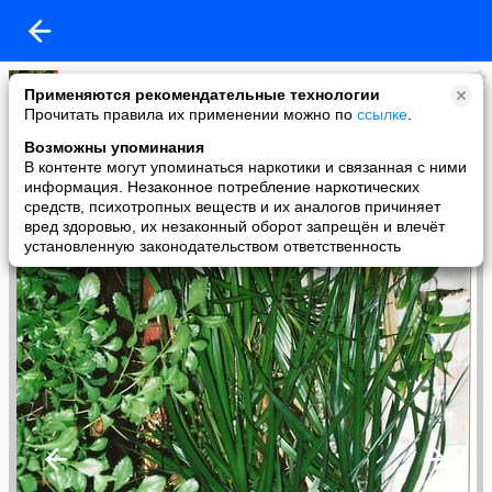
ЖЕМЧУЖИНКА
Применяются рекомендательные технологии
added a photo
Прочитать правила их применении можно по
ссылке
.
21 Aug в 21:49
Возможны упоминания
В контенте могут упоминаться наркотики и связанная с ними
информация. Незаконное потребление наркотических
средств, психотропных веществ и их аналогов причиняет
вред здоровью, их незаконный оборот запрещён и влечёт
установленную законодательством ответственность