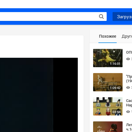
Загруз
Похожее
Друг
ОП
1:16:01
"Пр
(19
1:09:42
Сас
На
03:54
Ле
ч.1