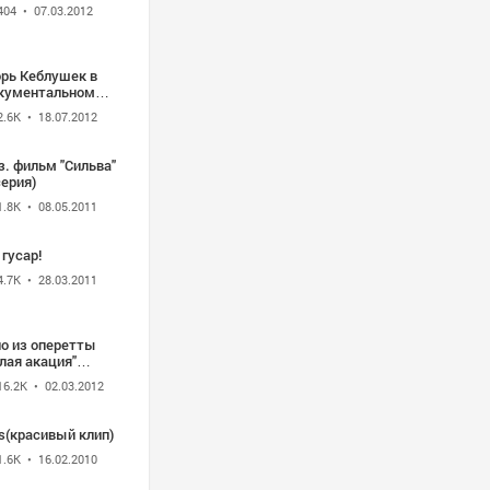
404
• 07.03.2012
орь Кеблушек в
кументальном
льме "Люди Х"
2.6K
• 18.07.2012
2 г.
. фильм "Сильва"
серия)
1.8K
• 08.05.2011
 гусар!
4.7K
• 28.03.2011
ио из оперетты
лая акация"
.Шмыга,
16.2K
• 02.03.2012
иневич,
Витюхов)
s(красивый клип)
1.6K
• 16.02.2010