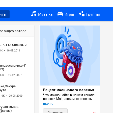
ить
Музыка
Игры
Группы
ое видео автора
ЕРЕТТА Сильва. 2
3K
• 16.09.2011
инцесса цирка-1"
82)
30K
• 19.12.2007
ке,Сакура,
руто
Рецепт малинового варенья
Что можно найти в нашем канале: 
1.9K
• 29.08.2009
новости Mail, любимые рецепты...
max.ru
тучая мышь-
(фильм)
Подробнее