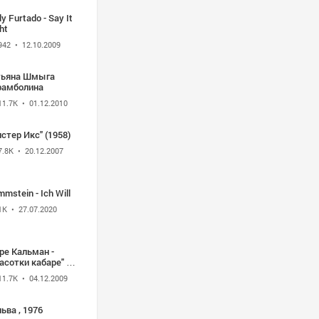
ты"
ly Furtado - Say It
ht
942
• 12.10.2009
тьяна Шмыга
рамболина
11.7K
• 01.12.2010
стер Икс" (1958)
7.8K
• 20.12.2007
mstein - Ich Will
1K
• 27.07.2020
ре Кальман -
асотки кабаре" из
ретты "Сильва".
11.7K
• 04.12.2009
ьва , 1976