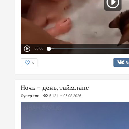
00:00
В
6
Ночь – день, таймлапс
Супер топ
5 121
05.08.2026