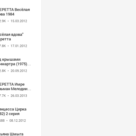
ЕРЕТТА Весёлая
ова 1984
2.9K
• 15.03.2012
сёлая вдова"
еретта
7.8K
• 17.01.2012
д крышами
нмартра (1975)
льм-оперетта -
2.8K
• 20.09.2012
ре Кальман.
иалка Монмартра"
ЕРЕТТА Имре
льман Мелодии
бви
7.7K
• 26.03.2013
инцесса Цирка
82) 2 серия
588
• 08.12.2012
тьяна Шмыга