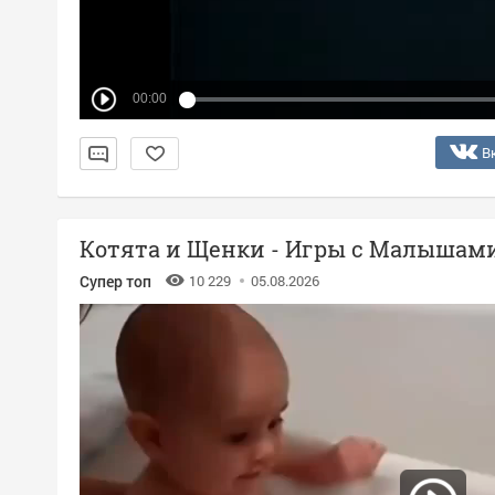
00:00
В
Котята и Щенки - Игры с Малышам
Супер топ
10 229
05.08.2026