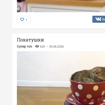
В
1
Покатушки
Супер топ
625
05.08.2026