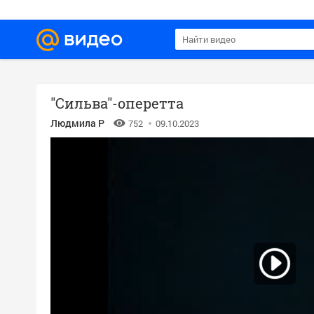
"Сильва"-оперетта
Людмила Р
752
09.10.2023