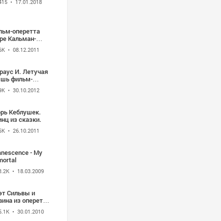
415
• 17.01.2018
льм-оперетта
ре Кальман-
ица (1985)
6K
• 08.12.2011
раус И. Летучая
фильм-
ретта - 1979
9K
• 30.10.2012
орь Кеблушек.
нц из сказки.
5K
• 26.10.2011
nescence - My
ortal
3.2K
• 18.03.2009
эт Сильвы и
вина из опереты
Кальмана
5.1K
• 30.01.2010
льва", "Помнишь