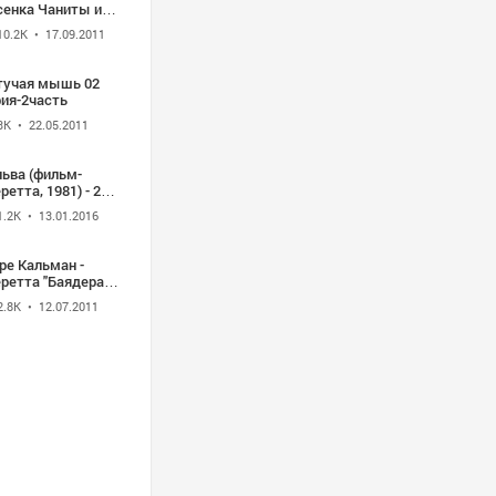
сенка Чаниты из
еретты Милютина
10.2K
• 17.09.2011
целуй Чаниты
тучая мышь 02
рия-2часть
3K
• 22.05.2011
льва (фильм-
ретта, 1981) - 2
рия
1.2K
• 13.01.2016
ре Кальман -
ретта ''Баядера'' -
мми
2.8K
• 12.07.2011