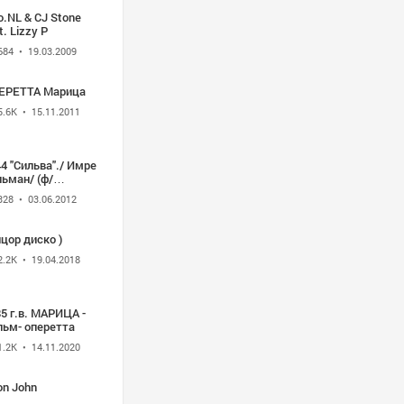
o.NL & CJ Stone
t. Lizzy P
684
• 19.03.2009
ЕРЕТТА Марица
5.6K
• 15.11.2011
4 "Сильва"./ Имре
ьман/ (ф/
ретта)
328
• 03.06.2012
цор диско )
2.2K
• 19.04.2018
5 г.в. МАРИЦА -
льм- оперетта
1.2K
• 14.11.2020
on John