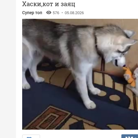
Хаски,кот и заяц
Супер топ
576
05.08.2026