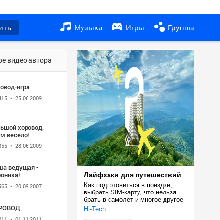
ить
Музыка
Игры
Группы
ое видео автора
овод-игра
415
• 25.06.2009
льшой хоровод,
м весело!
855
• 28.06.2009
ша ведущая -
оника!
Лайфхаки для путешествий
Как подготовиться в поездке, 
565
• 20.09.2007
выбрать SIM-карту, что нельзя 
брать в самолет и многое другое
РОВОД
Hi-Tech
211
• 01.11.2011