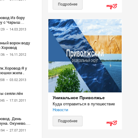
Подробнее
ровод Из бору
ру с Чарыш
айского края
129
• 14.03.2013
рный ворон воду
л Хоровод
136
• 16.11.2012
лк.Хоровод-Я у
тюшки жила .
208
• 03.02.2013
мы сеяли лён
Уникальное Приволжье
245
• 17.01.2011
Куда отправиться в путешествие
Новости
ровод. День
Подробнее
уна. Окунево.
11)
194
• 27.07.2011