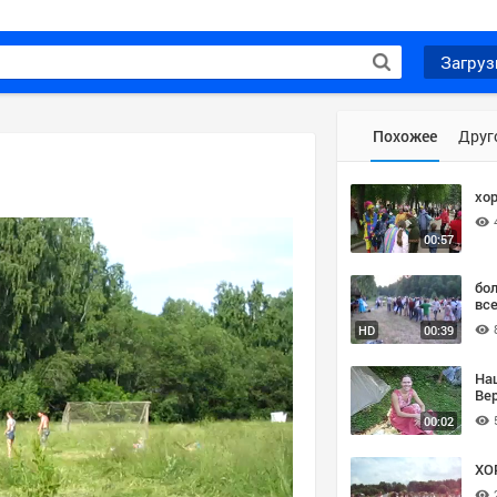
Загруз
Похожее
Друг
хор
00:57
бо
все
HD
00:39
На
Вер
00:02
ХО