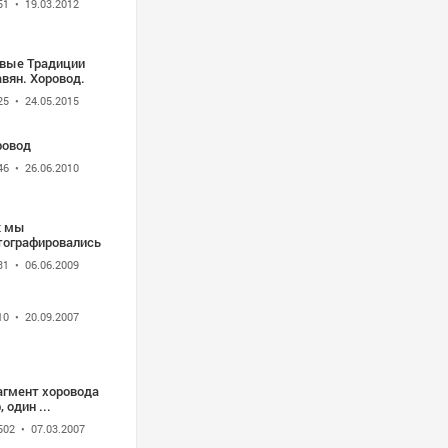
51
• 19.03.2012
вые Традиции
вян. Хоровод.
25
• 24.05.2015
ровод
46
• 26.06.2010
к мы
тографировались
31
• 06.06.2009
10
• 20.09.2007
агмент хоровода
пар, один ...
502
• 07.03.2007