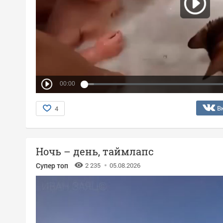
00:00
В
4
Ночь – день, таймлапс
Супер топ
2 235
05.08.2026