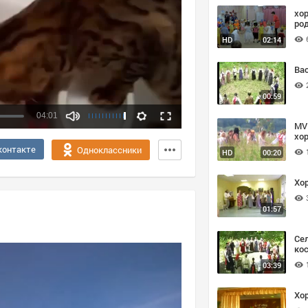
хор
ро
HD
02:14
Ва
00:59
04:01
MV
хо
Качество:
контакте
Одноклассники
HD
00:20
360p
720p
Хо
01:57
Се
ко
03:39
Хо