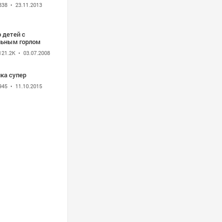
838
• 23.11.2013
 детей с
льным горлом
121.2K
• 03.07.2008
ка супер
945
• 11.10.2015