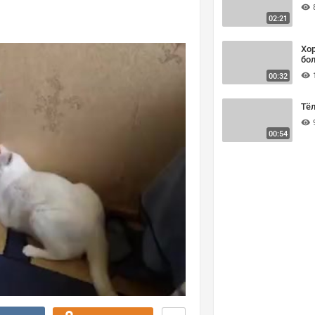
02:21
Хор
бо
00:32
Тёл
00:54