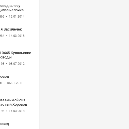
овод в лесу
дилась елочка
663
• 13.01.2014
ся Василёчек
234
• 14.03.2013
I 0445 Купальские
роводы
193
• 08.07.2012
ровод
31
• 06.01.2011
лезень мой сиз
састый Хоровод
198
• 14.03.2013
ровод