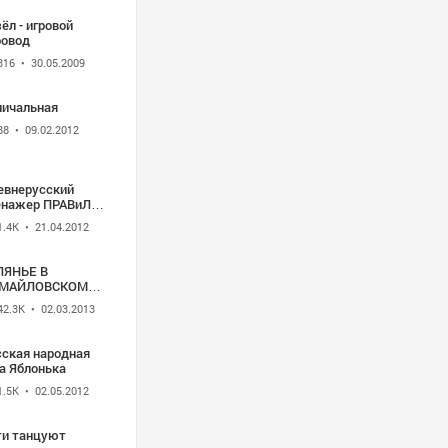
ёл - игровой
ровод
316
• 30.05.2009
личальная
88
• 09.02.2012
евнерусский
енажер ПРАВиЛО
арькове avi
1.4K
• 21.04.2012
ЛЯНЬЕ В
МАЙЛОВСКОМ
РКЕ
42.3K
• 02.03.2013
сская народная
а Яблонька
1.5K
• 02.05.2012
ти танцуют