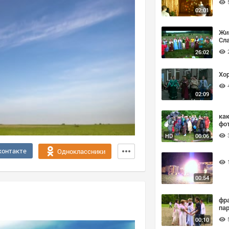
02:01
Жи
Сла
26:02
Хо
02:09
ка
фо
HD
00:06
контакте
Одноклассники
00:54
фр
00:10