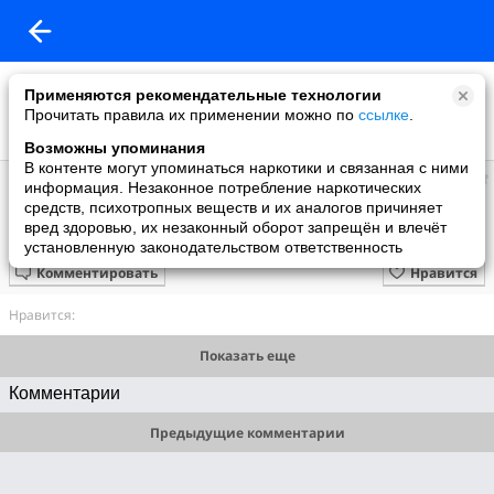
Применяются рекомендательные технологии
Прочитать правила их применении можно по
ссылке
.
Возможны упоминания
В контенте могут упоминаться наркотики и связанная с ними
Сергей
информация. Незаконное потребление наркотических
добавил видео
средств, психотропных веществ и их аналогов причиняет
05.03.2007
вред здоровью, их незаконный оборот запрещён и влечёт
Александр Субботин
установленную законодательством ответственность
Комментировать
Нравится
Нравится:
Показать еще
Комментарии
Предыдущие комментарии