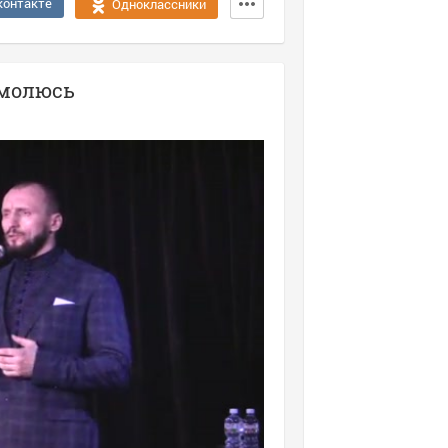
контакте
Одноклассники
омолюсь