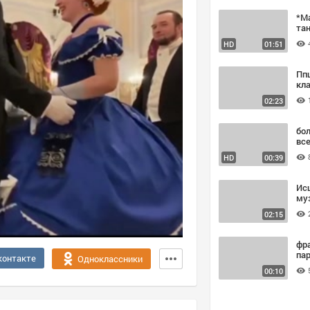
*М
тан
HD
01:51
Пп
кла
02:23
бо
все
HD
00:39
Ис
му
02:15
фр
контакте
Одноклассники
00:10