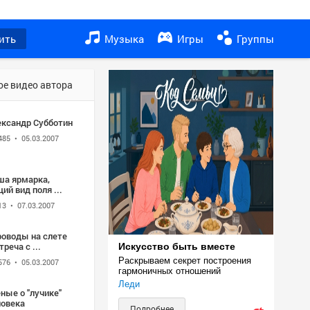
ить
Музыка
Игры
Группы
ое видео автора
ександр Субботин
485
• 05.03.2007
ша ярмарка,
ий вид поля ...
13
• 07.03.2007
роводы на слете
треча с ...
Искусство быть вместе
Раскрываем секрет построения 
576
• 05.03.2007
гармоничных отношений
Леди
ные о "лучике"
ловека
Подробнее