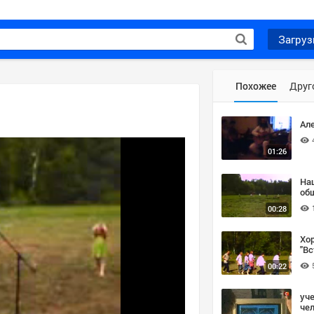
Загруз
Похожее
Друг
Ал
01:26
На
общ
00:28
Хо
"Вс
00:22
уче
че