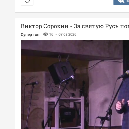
В
Виктор Сорокин - За святую Русь п
Супер топ
16
07.08.2026