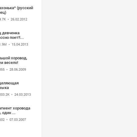
ахонька* (русский
ец)
4.7K
• 26.02.2012
ц девченка
ссно поет!!...
1.9M
• 15.04.2013
льшой хоровод,
м весело!
855
• 28.06.2009
целяющая
зыка
203.2K
• 24.03.2013
агмент хоровода
пар, один ...
502
• 07.03.2007