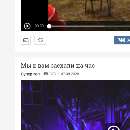
00:00
В
Мы к вам заехали на час
Супер топ
373
07.08.2026