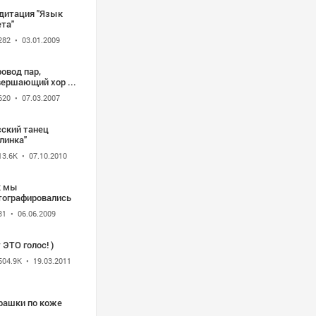
дитация "Язык
та"
282
• 03.01.2009
овод пар,
вершающий хор ...
620
• 07.03.2007
сский танец
линка"
13.6K
• 07.10.2010
к мы
тографировались
31
• 06.06.2009
 ЭТО голос! )
504.9K
• 19.03.2011
рашки по коже