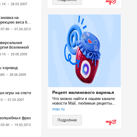
1.1K
• 28.03.2007
тановка на
ррекцию веса 60
197.8K
• 07.04.2013
иверсальная
ергия Вселенной
8.1K
• 29.06.2009
ш хоровод
685
• 28.06.2009
ши игры на слете
Рецепт малинового варенья
Что можно найти в нашем канале: 
10
• 07.03.2007
новости Mail, любимые рецепты...
max.ru
 волшебных фраз
Подробнее
103.4K
• 19.03.2013