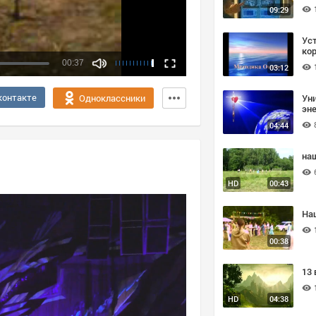
09:29
Ус
ко
кг
00:37
03:12
контакте
Ун
Одноклассники
эн
04:44
на
HD
00:43
На
00:38
13
HD
04:38