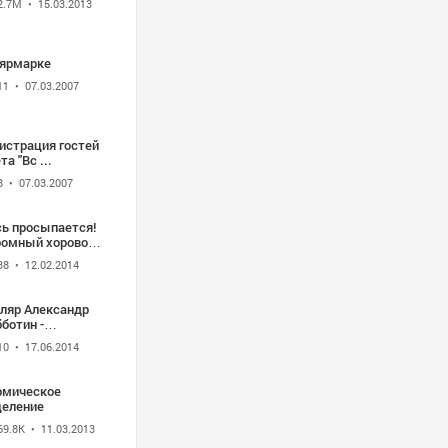
2.7M
• 15.03.2013
 ярмарке
11
• 07.03.2007
истрация гостей
та "Вс ...
8
• 07.03.2007
сь просыпается!
ромный хоровод!
зрождение
38
• 12.02.2014
Дных традиций
сляр Александр
ботин -
мпозиция"Святая
10
• 17.06.2014
ь"...
рмическое
целение
69.8K
• 11.03.2013