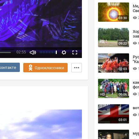
Ме
Све
03:30
Хор
за
09:22
02:55
Ру
"Ка
Качество:
контакте
Одноклассники
02:03
360p
720p
ка
фо
HD
00:06
вот
03:01
му