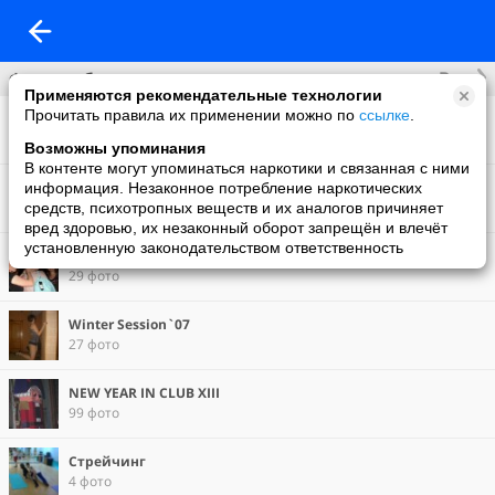
Все
Фотоальбомы
Применяются рекомендательные технологии
Прочитать правила их применении можно по
ссылке
.
Испания
42 фото
Возможны упоминания
В контенте могут упоминаться наркотики и связанная с ними
Тунис
информация. Незаконное потребление наркотических
121 фото
средств, психотропных веществ и их аналогов причиняет
вред здоровью, их незаконный оборот запрещён и влечёт
установленную законодательством ответственность
Birthday Party
29 фото
Winter Session`07
27 фото
NEW YEAR IN CLUB XIII
99 фото
Стрейчинг
4 фото