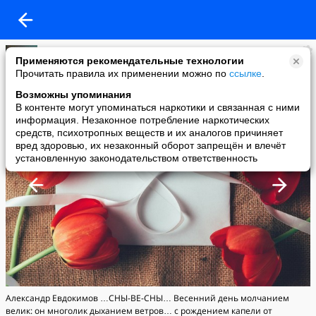
Александр Евдокимов
Применяются рекомендательные технологии
added a photo
Прочитать правила их применении можно по
ссылке
.
08 Mar в 05:29
Возможны упоминания
В контенте могут упоминаться наркотики и связанная с ними
информация. Незаконное потребление наркотических
средств, психотропных веществ и их аналогов причиняет
вред здоровью, их незаконный оборот запрещён и влечёт
установленную законодательством ответственность
Александр Евдокимов …СНЫ-ВЕ-СНЫ… Весенний день молчанием
велик: он многолик дыханием ветров… с рождением капели от