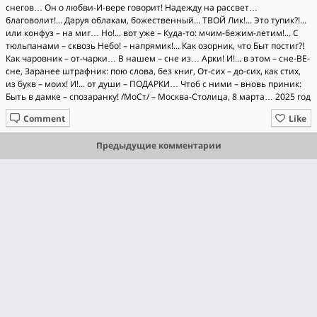
снегов… Он о любви-И-вере говорит! Надежду на рассвет…
благоволит!... Даруя облакам, божественный... ТВОЙ Лик!... Это тупик?!...
или конфуз – на миг… Но!... вот уже – Куда-то: мчим-бежим-летим!... С
тюльпанами – сквозь Небо! – напрямик!... Как озорник, что Быт постиг?!
Как чаровник – от-чарки… В нашем – сне из… Арки! И!... в этом – сне-ВЕ-
сне, Заранее штрафник: пою слова, без книг, От-сих – до-сих, как стих,
из букв – моих! И!... от души – ПОДАРКИ… Чтоб с ними – вновь приник:
Быть в дамке – спозаранку! /МоСт/ – Москва-Столица, 8 марта… 2025 год
Comment
Like
Предыдущие комментарии