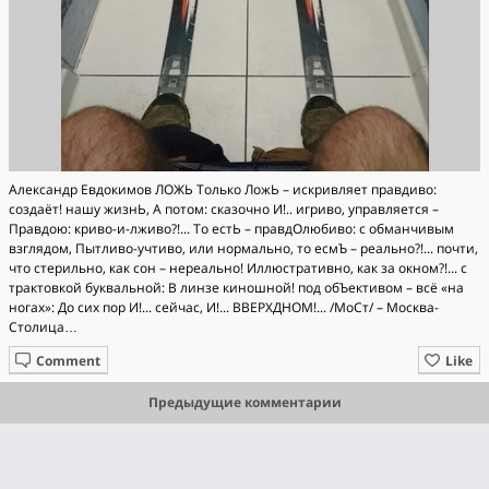
Александр Евдокимов ЛОЖЬ Только ЛожЬ – искривляет правдиво:
создаёт! нашу жизнЬ, А потом: сказочно И!.. игриво, управляется –
Правдою: криво-и-лживо?!... То естЬ – правдОлюбиво: с обманчивым
взглядом, Пытливо-учтиво, или нормально, то есмЪ – реально?!... почти,
что стерильно, как сон – нереально! Иллюстративно, как за окном?!... с
трактовкой буквальной: В линзе киношной! под обЪективом – всё «на
ногах»: До сих пор И!... сейчас, И!... ВВЕРХДНОМ!... /МоСт/ – Москва-
Столица…
Comment
Like
Предыдущие комментарии