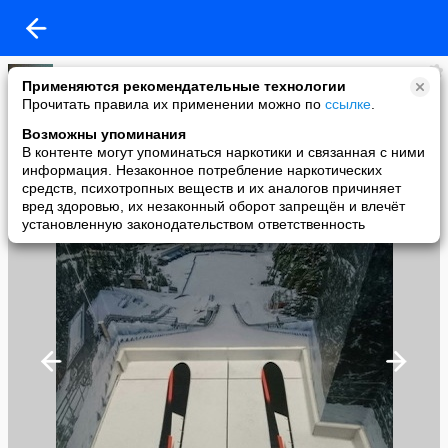
Александр Евдокимов
Применяются рекомендательные технологии
added a photo
Прочитать правила их применении можно по
ссылке
.
10 Mar в 14:35
Возможны упоминания
В контенте могут упоминаться наркотики и связанная с ними
информация. Незаконное потребление наркотических
средств, психотропных веществ и их аналогов причиняет
вред здоровью, их незаконный оборот запрещён и влечёт
установленную законодательством ответственность