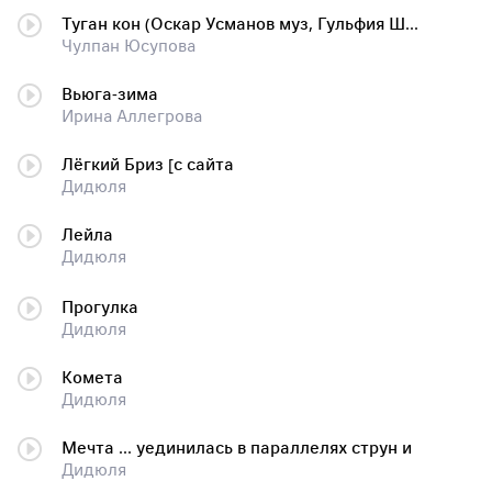
Туган кон (Оскар Усманов муз, Гульфия Шакирова суз.)
Чулпан Юсупова
Вьюга-зима
Ирина Аллегрова
Лёгкий Бриз [с сайта
Дидюля
Лейла
Дидюля
Прогулка
Дидюля
Комета
Дидюля
Мечта ... уединилась в параллелях струн и
Дидюля