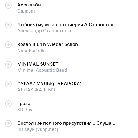
Аерылабыз
Салават
Любовь (музыка протоиерея А.Старостенко, аранж. С.Клапан)
Александр Старостенко
Rosen Bluh'n Wieder Schon
Nino Portelli
MINIMAL SUNSET
Minimal Acoustic Band
СУРА67 МУЛЬК(ТАБАРОКА)
AЛЛАX ЖАЛFЫЗ
Гроза
3D Звук
Состояние полного присутствия... Слушать только в наушниках и с закрытыми глазами
3D звук [vkhp.net]