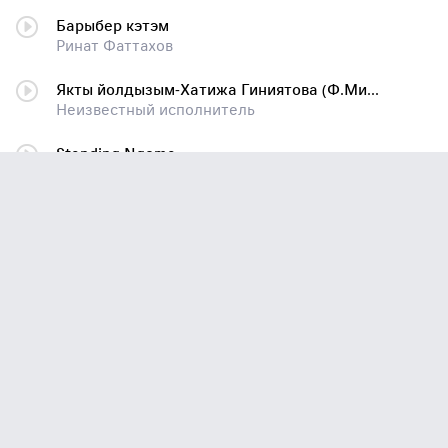
Барыбер кэтэм
Ринат Фаттахов
Якты йолдызым-Хатижа Гиниятова (Ф.Мифтахов суз.,Х.Гиниятова кое)(mp3cut.net)
Неизвестный исполнитель
Standing Ngoma
James Asher
Бие эйдэ кайнана
Рифат Зарипов
Иван Кучин - Судьба воровская
Иван Кучин
Руслан Кирамутдинов Кузкаем
Неизвестный исполнитель
Руслан_Кирамутдинов_-_Сою_житми_доньяга
Неизвестный исполнитель