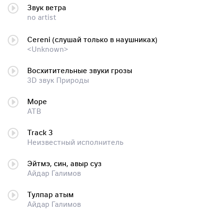
Звук ветра
no artist
Cereni (слушай только в наушниках)
<Unknown>
Восхитительные звуки грозы
3D звук Природы
Море
ATB
Track 3
Неизвестный исполнитель
Эйтмэ, син, авыр суз
Айдар Галимов
Тулпар атым
Айдар Галимов