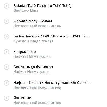
Balada (Tchê Tcherere Tchê Tchê)
Gusttavo Lima
Фарида-Алсу - Балам
Неизвестный исполнитель
ruslan_hanov-k_1199_1187_elemd_1241__sin_gen_1241_
Кунелем синдэ генэ (+
Еларсын эле
Нафкат Нигматуллин
Син янымда булмагач
Нафкат Нигматуллин
Нафкат- Скачать Нигматуллин - Он белэн тош арасында
Неизвестный исполнитель
Ялгызлык
Неизвестный исполнитель