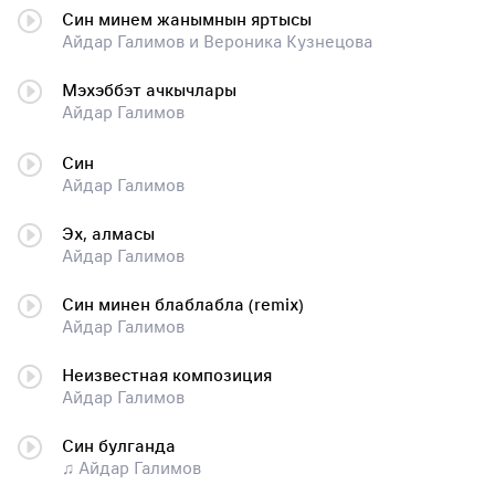
Син минем жанымнын яртысы
Айдар Галимов и Вероника Кузнецова
Мэхэббэт ачкычлары
Айдар Галимов
Син
Айдар Галимов
Эх, алмасы
Айдар Галимов
Син минен блаблабла (remix)
Айдар Галимов
Неизвестная композиция
Айдар Галимов
Син булганда
♫ Айдар Галимов