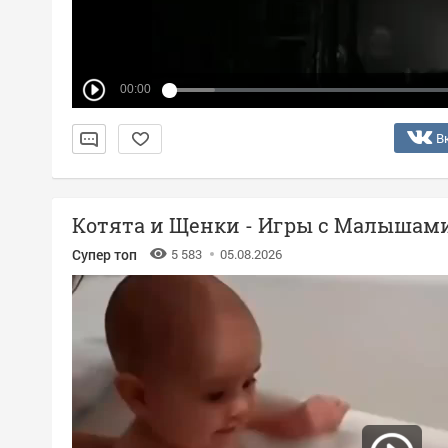
00:00
В
Котята и Щенки - Игры с Малышам
Супер топ
5 583
05.08.2026