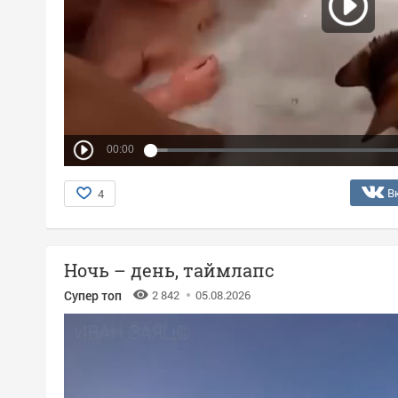
00:00
В
4
Ночь – день, таймлапс
Супер топ
2 842
05.08.2026