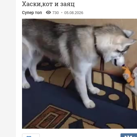
Хаски,кот и заяц
Супер топ
730
05.08.2026