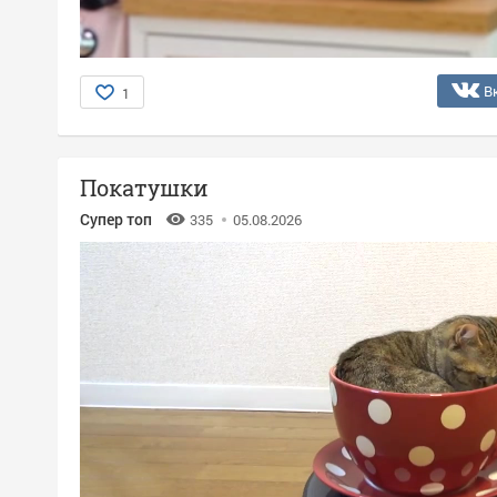
В
1
Покатушки
Супер топ
335
05.08.2026