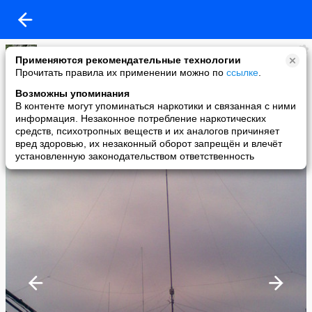
RW5C
Применяются рекомендательные технологии
added a photo
Прочитать правила их применении можно по
ссылке
.
24 Jan в 09:31
Возможны упоминания
В контенте могут упоминаться наркотики и связанная с ними
информация. Незаконное потребление наркотических
средств, психотропных веществ и их аналогов причиняет
вред здоровью, их незаконный оборот запрещён и влечёт
установленную законодательством ответственность