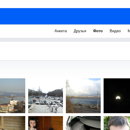
Анкета
Друзья
Фото
Видео
М