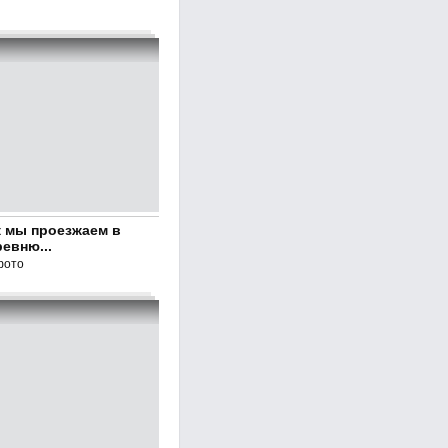
к мы проезжаем в
евню...
фото