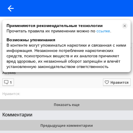
Применяются рекомендательные технологии
Прочитать правила их применении можно по
ссылке
.
Возможны упоминания
В контенте могут упоминаться наркотики и связанная с ними
Alexander
информация. Незаконное потребление наркотических
добавил видео
средств, психотропных веществ и их аналогов причиняет
10.05.2012
вред здоровью, их незаконный оборот запрещён и влечёт
clip1
установленную законодательством ответственность
AD3446
Нравится
Нравится:
Показать еще
Комментарии
Предыдущие комментарии