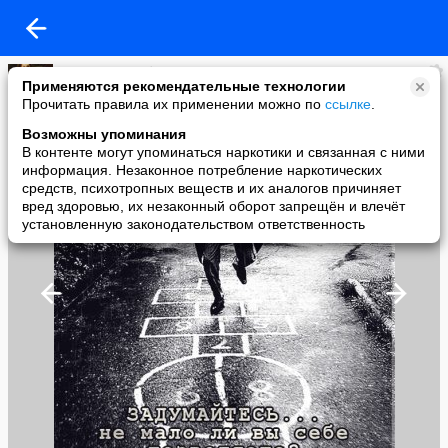
владимир рябченко
Применяются рекомендательные технологии
added a photo
Прочитать правила их применении можно по
ссылке
.
29 Oct в 10:05
Возможны упоминания
В контенте могут упоминаться наркотики и связанная с ними
информация. Незаконное потребление наркотических
средств, психотропных веществ и их аналогов причиняет
вред здоровью, их незаконный оборот запрещён и влечёт
установленную законодательством ответственность