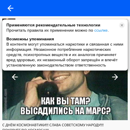
владимир рябченко
Применяются рекомендательные технологии
added a photo
Прочитать правила их применении можно по
ссылке
.
12 Apr в 10:16
Возможны упоминания
В контенте могут упоминаться наркотики и связанная с ними
информация. Незаконное потребление наркотических
средств, психотропных веществ и их аналогов причиняет
вред здоровью, их незаконный оборот запрещён и влечёт
установленную законодательством ответственность
С ДНЁМ КОСМОНАВТИКИ!!! СЛАВА СОВЕТСКОМУ НАРОДУ!!!!