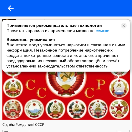
владимир рябченко
Применяются рекомендательные технологии
added a photo
Прочитать правила их применении можно по
ссылке
.
30 Dec в 10:58
Возможны упоминания
В контенте могут упоминаться наркотики и связанная с ними
информация. Незаконное потребление наркотических
средств, психотропных веществ и их аналогов причиняет
вред здоровью, их незаконный оборот запрещён и влечёт
установленную законодательством ответственность
С днём Рождения! СССР...