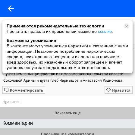
Применяются рекомендательные технологии
Прочитать правила их применении можно по
ссылке
.
Возможны упоминания
В контенте могут упоминаться наркотики и связанная с ними
с.
информация. Незаконное потребление наркотических
добавила видео
средств, психотропных веществ и их аналогов причиняет
11.03.2018
вред здоровью, их незаконный оборот запрещён и влечёт
'Beauty and the Beast' - Дуэт 'Наедине'I cover version violin and piano
установленную законодательством ответственность
С участием юных фигуристов из г.Новомосковска Тульской области 
:Соколовой Арины и дуэта Глеб Чернышрв и Анаствсия Родионова.
Комментировать
Нравится
Нравится:
Показать еще
Комментарии
Предыдущие комментарии