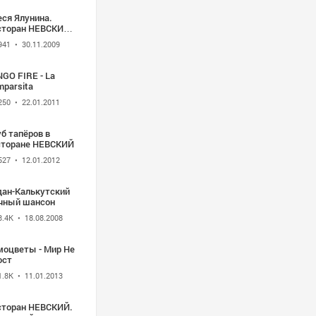
еся Ялунина.
сторан НЕВСКИЙ.
аз
941
• 30.11.2009
GO FIRE - La
mparsita
250
• 22.01.2011
б тапёров в
сторане НЕВСКИЙ
527
• 12.01.2012
дан-Калькутский
чный шансон
3.4K
• 18.08.2008
моцветы - Мир Не
ост
1.8K
• 11.01.2013
сторан НЕВСКИЙ.