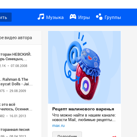
ить
Музыка
Игры
Группы
ое видео автора
сторан НЕВСКИЙ.
орь Синицын,
ор Васильев -
2.1K
• 07.08.2008
эт КУРАЖ
. Rahman & The
sycat Dolls - Jai
975
• 29.08.2009
 это всё
чилось, Осенняя
Рецепт малинового варенья
а. Ресторан
Что можно найти в нашем канале: 
482
• 16.01.2013
ВСКИЙ
новости Mail, любимые рецепты...
max.ru
сторанная песня
186
• 08.04.2013
Подробнее