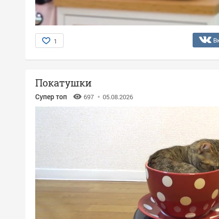
В
1
Покатушки
Супер топ
697
05.08.2026