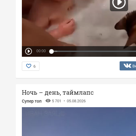
00:00
В
6
Ночь – день, таймлапс
Супер топ
5 701
05.08.2026