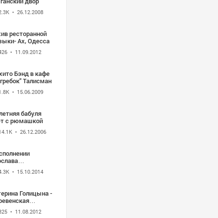
ганский двор
2.3K
• 26.12.2008
хив ресторанной
зыки- Ах, Одесса
426
• 11.09.2012
хито Бэнд в кафе
гребок" Талисман
1.8K
• 15.06.2009
летняя бабуля
ет с рюмашкой
14.1K
• 26.12.2006
исполнении
ослава
мишевского и
4.3K
• 15.10.2014
лентина
бровинского
сня "Самая
терина Голицына -
чшая женщина"
ревенская
. В. Воропаева,
тория
. В. Дорохин)
325
• 11.08.2012