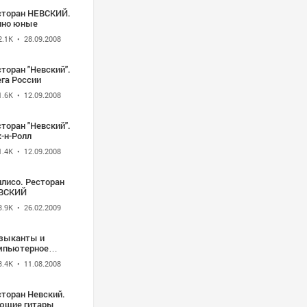
сторан НЕВСКИЙ.
чно юные
2.1K
• 28.09.2008
торан "Невский".
га России
1.6K
• 12.09.2008
торан "Невский".
-н-Ролл
1.4K
• 12.09.2008
илисо. Ресторан
ВСКИЙ
3.9K
• 26.02.2009
зыканты и
мпьютерное
шествие
3.4K
• 11.08.2008
сторан Невский.
ющие гитары