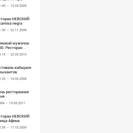
1.6K
• 13.04.2009
сторан НЕВСКИЙ
camisa negra
1.4K
• 22.11.2008
инокий мужичок
50. Ресторан
вский"
3.1K
• 22.05.2010
стиваль кабацких
зыкантов
2.2K
• 16.04.2008
ень ресторанная
сня
884
• 19.09.2011
сторан НЕВСКИЙ.
вица Афина
2.3K
• 17.10.2009