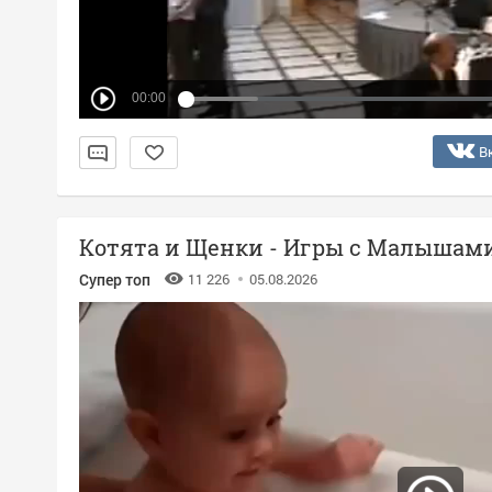
00:00
В
Котята и Щенки - Игры с Малышам
Супер топ
11 226
05.08.2026