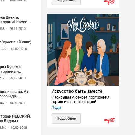
на Ваенга.
сторан «Невский».
рю
838
• 26.11.2010
s(красивый клип)
1.6K
• 16.02.2010
дим Кузема
сторанный
зыкант
277
• 25.12.2010
пели вишни, Ах,
Искусство быть вместе
сса и др.
Раскрываем секрет построения 
сторан НЕВСКИЙ
гармоничных отношений
867
• 13.02.2011
Леди
сторан НЕВСКИЙ.
Подробнее
на Бедных
4.9K
• 18.08.2008