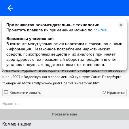
Применяются рекомендательные технологии
Прочитать правила их применении можно по
ссылке
.
Возможны упоминания
В контенте могут упоминаться наркотики и связанная с ними
Алексей
информация. Незаконное потребление наркотических
добавил видео
средств, психотропных веществ и их аналогов причиняет
25.09.2008
вред здоровью, их незаконный оборот запрещён и влечёт
Ресторан Невский Журавли Риорита
установленную законодательством ответственность
Ансамбль "Журавли" в ресторане "Невский". Риорита.Санкт-Петербург, 
июль 2007 г.Видеожурнал о современной культуре Санкт-Петербурга 
"Северный Мотив"http://www.piotr1.narod.ru/restoran.html
Комментировать
Нравится
Нравится:
Показать еще
Комментарии