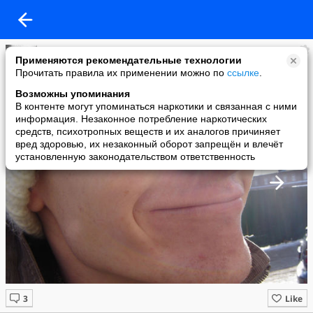
Куклев Иван Владимирович
Применяются рекомендательные технологии
added a photo
Прочитать правила их применении можно по
ссылке
.
24 Feb в 23:17
Возможны упоминания
В контенте могут упоминаться наркотики и связанная с ними
информация. Незаконное потребление наркотических
средств, психотропных веществ и их аналогов причиняет
вред здоровью, их незаконный оборот запрещён и влечёт
установленную законодательством ответственность
Like