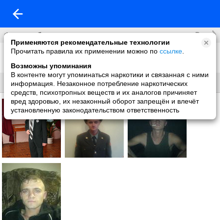
Все
Фотоальбомы
Применяются рекомендательные технологии
Прочитать правила их применении можно по
ссылке
.
Фото со мной
4 фото
Возможны упоминания
В контенте могут упоминаться наркотики и связанная с ними
Все
Без названия
информация. Незаконное потребление наркотических
средств, психотропных веществ и их аналогов причиняет
вред здоровью, их незаконный оборот запрещён и влечёт
установленную законодательством ответственность